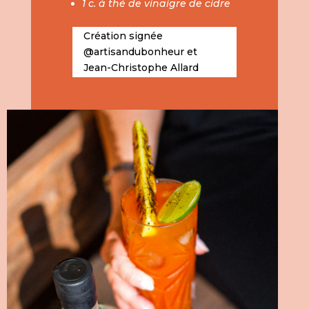
1 c. à thé de vinaigre de cidre
Création signée
@
artisandubonheur
et
Jean-Christophe Allard